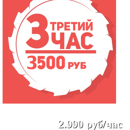
Цена проката
после 3-
ого часа
-
2.990 руб/час
Подробнее