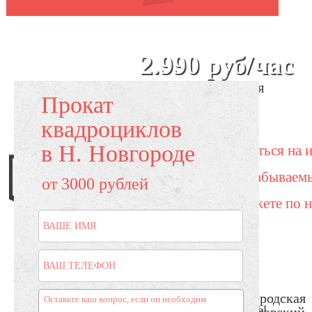
Цена проката
после 3-
ого часа
-
2.990 руб/час
Подробнее
Главная
Прокат
квадроциклов
в Н. Новгороде
Записаться на 
по незабываем
от 3000 рублей
вы можете по н
О прокате
Квадроциклы для Вас
Нижегородская
Маршруты
Фото-видео
Контакты
обл, Кстовский