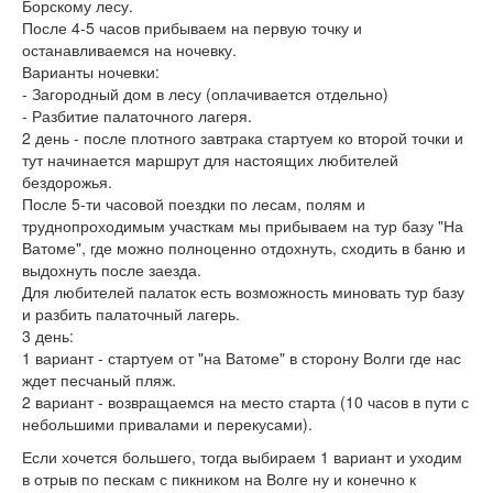
Борскому лесу.
После 4-5 часов прибываем на первую точку и
останавливаемся на ночевку.
Варианты ночевки:
- Загородный дом в лесу (оплачивается отдельно)
- Разбитие палаточного лагеря.
2 день - после плотного завтрака стартуем ко второй точки и
тут начинается маршрут для настоящих любителей
бездорожья.
После 5-ти часовой поездки по лесам, полям и
труднопроходимым участкам мы прибываем на тур базу "На
Ватоме", где можно полноценно отдохнуть, сходить в баню и
выдохнуть после заезда.
Для любителей палаток есть возможность миновать тур базу
и разбить палаточный лагерь.
3 день:
1 вариант - стартуем от "на Ватоме" в сторону Волги где нас
ждет песчаный пляж.
2 вариант - возвращаемся на место старта (10 часов в пути с
небольшими привалами и перекусами).
Если хочется большего, тогда выбираем 1 вариант и уходим
в отрыв по пескам с пикником на Волге ну и конечно к